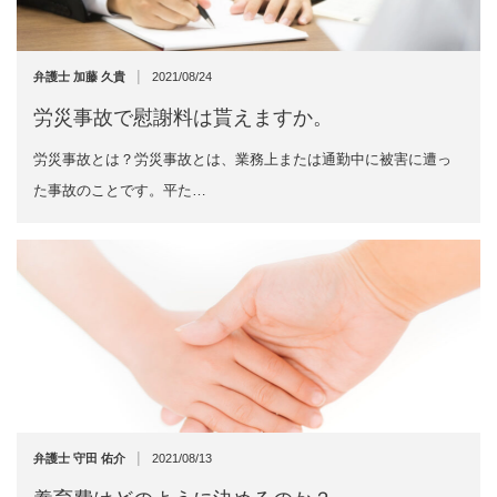
|
弁護士 加藤 久貴
2021/08/24
労災事故で慰謝料は貰えますか。
労災事故とは？労災事故とは、業務上または通勤中に被害に遭っ
た事故のことです。平た…
|
弁護士 守田 佑介
2021/08/13