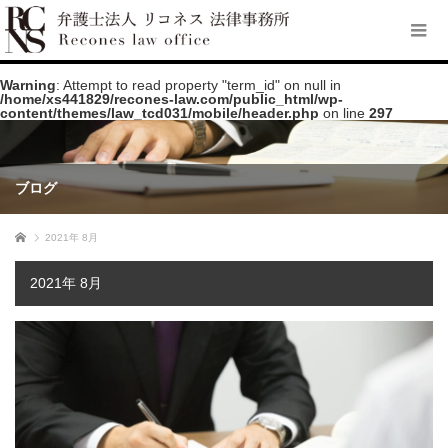
Warning
: Attempt to read property "term_id" on null in
/home/xs441829/recones-law.com/public_html/wp-
content/themes/law_tcd031/mobile/header.php
on line
297
ブログ
ホーム
2021年 8月
2021年 8月