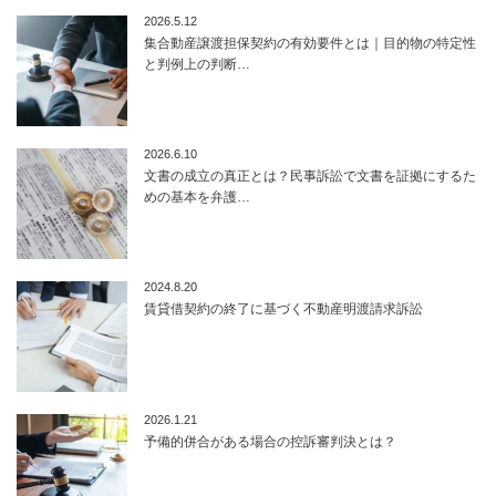
2026.5.12
集合動産譲渡担保契約の有効要件とは｜目的物の特定性
と判例上の判断…
2026.6.10
文書の成立の真正とは？民事訴訟で文書を証拠にするた
めの基本を弁護…
2024.8.20
賃貸借契約の終了に基づく不動産明渡請求訴訟
2026.1.21
予備的併合がある場合の控訴審判決とは？