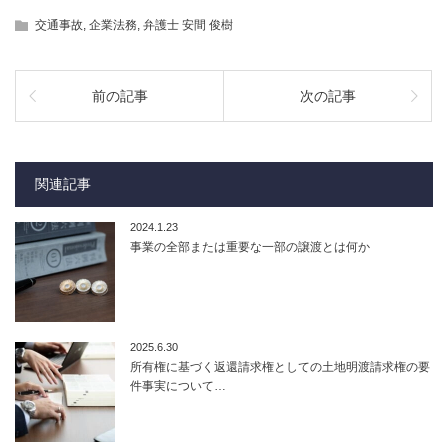
交通事故
,
企業法務
,
弁護士 安間 俊樹
前の記事
次の記事
関連記事
2024.1.23
事業の全部または重要な一部の譲渡とは何か
2025.6.30
所有権に基づく返還請求権としての土地明渡請求権の要
件事実について…