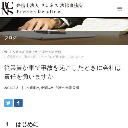
ブログ
ホーム
交通事故
,
企業法務
,
弁護士 安間 俊樹
従業員が車で事故を起こしたときに会社は責任を負いますか
従業員が車で事故を起こしたときに会社は
責任を負いますか
2024.12.2
交通事故
,
企業法務
,
弁護士 安間 俊樹
１ はじめに