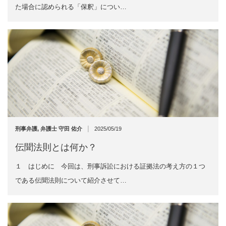
た場合に認められる「保釈」につい…
|
刑事弁護
,
弁護士 守田 佑介
2025/05/19
伝聞法則とは何か？
１ はじめに 今回は、刑事訴訟における証拠法の考え方の１つ
である伝聞法則について紹介させて…