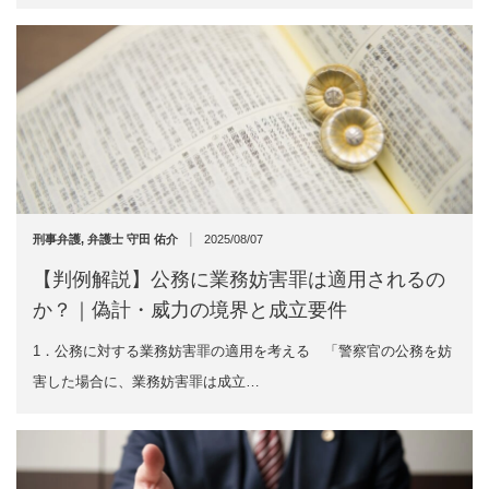
|
刑事弁護
,
弁護士 守田 佑介
2025/08/07
【判例解説】公務に業務妨害罪は適用されるの
か？｜偽計・威力の境界と成立要件
1．公務に対する業務妨害罪の適用を考える 「警察官の公務を妨
害した場合に、業務妨害罪は成立…