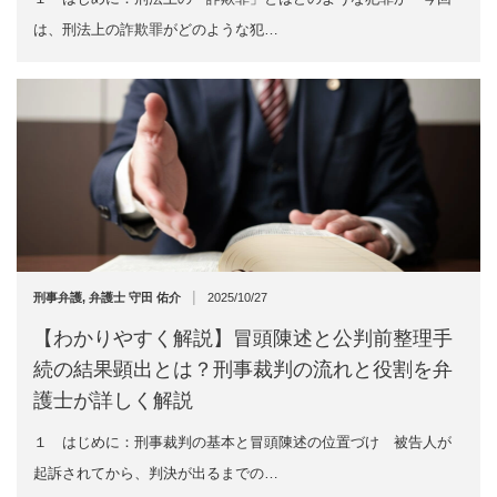
は、刑法上の詐欺罪がどのような犯…
|
刑事弁護
,
弁護士 守田 佑介
2025/10/27
【わかりやすく解説】冒頭陳述と公判前整理手
続の結果顕出とは？刑事裁判の流れと役割を弁
護士が詳しく解説
１ はじめに：刑事裁判の基本と冒頭陳述の位置づけ 被告人が
起訴されてから、判決が出るまでの…