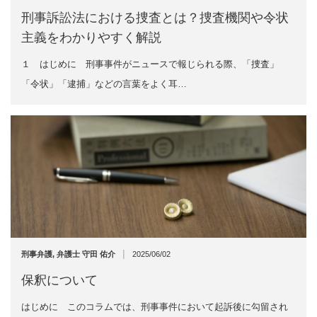
刑事訴訟法における捜査とは？捜査機関や令状
主義をわかりやすく解説
１ はじめに 刑事事件がニュースで報じられる際、「捜査」
「令状」「逮捕」などの言葉をよく耳…
|
刑事弁護
,
弁護士 守田 佑介
2025/06/02
保釈について
はじめに このコラムでは、刑事事件において起訴後に勾留され