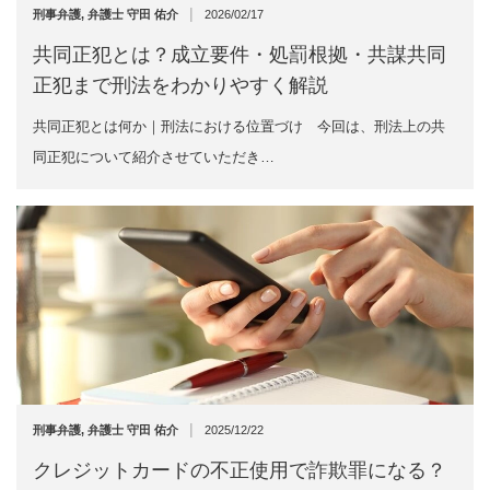
|
刑事弁護
,
弁護士 守田 佑介
2026/02/17
共同正犯とは？成立要件・処罰根拠・共謀共同
正犯まで刑法をわかりやすく解説
共同正犯とは何か｜刑法における位置づけ 今回は、刑法上の共
同正犯について紹介させていただき…
|
刑事弁護
,
弁護士 守田 佑介
2025/12/22
クレジットカードの不正使用で詐欺罪になる？