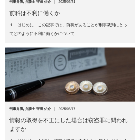
|
刑事弁護
,
弁護士 守田 佑介
2025/03/31
前科は不利に働くか
１ はじめに この記事では、前科があることが刑事裁判にとっ
てどのように不利に働くかについて…
|
刑事弁護
,
弁護士 守田 佑介
2025/03/17
情報の取得を不正にした場合は窃盗罪に問われ
ますか
お電話でのご予約
お問い合わせフォーム