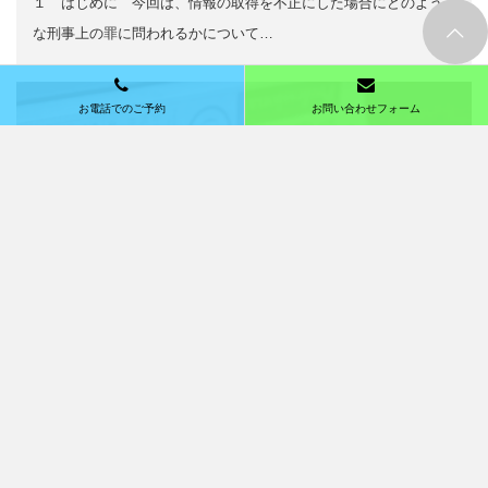
１ はじめに 今回は、情報の取得を不正にした場合にどのよう
な刑事上の罪に問われるかについて…
|
刑事弁護
,
弁護士 守田 佑介
2025/03/10
窃盗罪における不法領得の意思とはどのような
ものですか
１ はじめに 今回は、窃盗罪の主観的な構成要件要素である不
法領得の意思について、さまざまな…