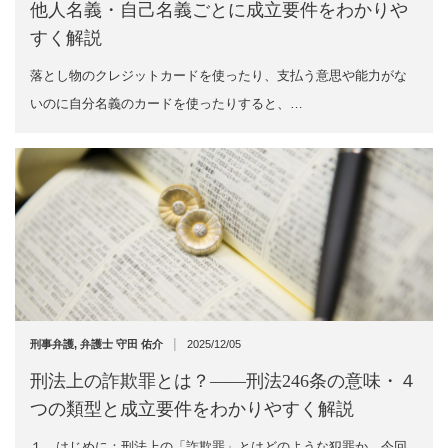
他人名義・自己名義ごとに成立要件をわかりや
すく解説
落とし物のクレジットカードを使ったり、支払う意思や能力がな
いのに自分名義のカードを使ったりすると、…
|
刑事弁護
,
弁護士 守田 佑介
2025/12/05
刑法上の詐欺罪とは？――刑法246条の意味・４
つの類型と成立要件をわかりやすく解説
１ はじめに：刑法上の「詐欺罪」とはどのような犯罪か 今回