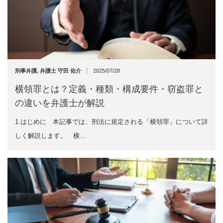
|
刑事弁護
,
弁護士 守田 佑介
2025/07/28
横領罪とは？定義・種類・構成要件・窃盗罪と
の違いを弁護士が解説
1.はじめに 本記事では、刑法に規定される「横領罪」について詳
しく解説します。 横…