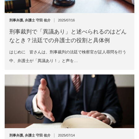
|
刑事弁護
,
弁護士 守田 佑介
2025/07/16
刑事裁判で「異議あり」と述べられるのはどん
なとき？法廷での弁護士の役割と具体例
はじめに 皆さんは、刑事裁判の法廷で検察官が証人尋問を行う
中、弁護士が「異議あり！」と声を…
|
刑事弁護
,
弁護士 守田 佑介
2025/07/14